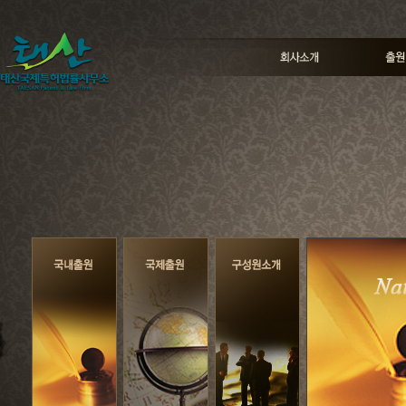
메
본
뉴
문
바
으
로
로
가
바
기
로
가
기